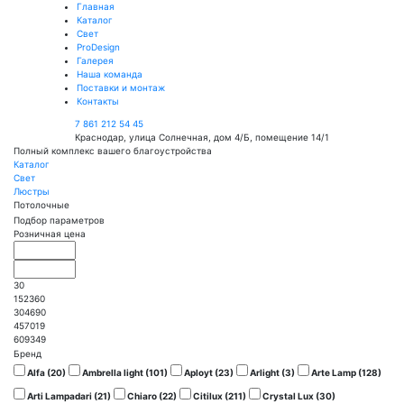
Главная
Каталог
Свет
ProDesign
Галерея
Наша команда
Поставки и монтаж
Контакты
7 861 212 54 45
Краснодар, улица Солнечная, дом 4/Б, помещение 14/1
Полный комплекс вашего благоустройства
Каталог
Свет
Люстры
Потолочные
Подбор параметров
Розничная цена
30
152360
304690
457019
609349
Бренд
Alfa (
20
)
Ambrella light (
101
)
Aployt (
23
)
Arlight (
3
)
Arte Lamp (
128
)
Arti Lampadari (
21
)
Chiaro (
22
)
Citilux (
211
)
Crystal Lux (
30
)