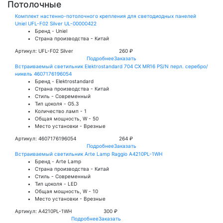
Потолочные
Комплект настенно-потолочного крепления для светодиодных панелей
Uniel UFL-F02 Silver UL-00000422
Бренд - Uniel
Страна производства - Китай
Артикул: UFL-F02 Silver
260 ₽
Подробнее
Заказать
Встраиваемый светильник Elektrostandard 704 CX MR16 PS/N перл. серебро/
никель 4607176196054
Бренд - Elektrostandard
Страна производства - Китай
Стиль - Современный
Тип цоколя - G5.3
Количество ламп - 1
Общая мощность, W - 50
Место установки - Врезные
Артикул: 4607176196054
264 ₽
Подробнее
Заказать
Встраиваемый светильник Arte Lamp Raggio A4210PL-1WH
Бренд - Arte Lamp
Страна производства - Китай
Стиль - Современный
Тип цоколя - LED
Общая мощность, W - 10
Место установки - Врезные
Артикул: A4210PL-1WH
300 ₽
Подробнее
Заказать