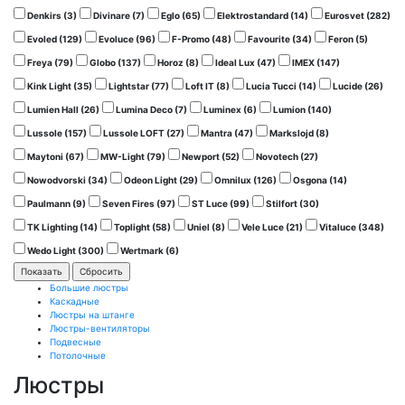
Denkirs (
3
)
Divinare (
7
)
Eglo (
65
)
Elektrostandard (
14
)
Eurosvet (
282
)
Evoled (
129
)
Evoluce (
96
)
F-Promo (
48
)
Favourite (
34
)
Feron (
5
)
Freya (
79
)
Globo (
137
)
Horoz (
8
)
Ideal Lux (
47
)
IMEX (
147
)
Kink Light (
35
)
Lightstar (
77
)
Loft IT (
8
)
Lucia Tucci (
14
)
Lucide (
26
)
Lumien Hall (
26
)
Lumina Deco (
7
)
Luminex (
6
)
Lumion (
140
)
Lussole (
157
)
Lussole LOFT (
27
)
Mantra (
47
)
Markslojd (
8
)
Maytoni (
67
)
MW-Light (
79
)
Newport (
52
)
Novotech (
27
)
Nowodvorski (
34
)
Odeon Light (
29
)
Omnilux (
126
)
Osgona (
14
)
Paulmann (
9
)
Seven Fires (
97
)
ST Luce (
99
)
Stilfort (
30
)
TK Lighting (
14
)
Toplight (
58
)
Uniel (
8
)
Vele Luce (
21
)
Vitaluce (
348
)
Wedo Light (
300
)
Wertmark (
6
)
Большие люстры
Каскадные
Люстры на штанге
Люстры-вентиляторы
Подвесные
Потолочные
Люстры