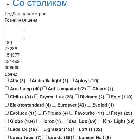
Со столиком
Подбор параметров
Розничная цена
194
77286
154377
231469
308560
Бренд
Alfa (
8
)
Ambrella light (
1
)
Aployt (
10
)
Arte Lamp (
40
)
Arti Lampadari (
2
)
Chiaro (
1
)
Citilux (
31
)
Crystal Lux (
26
)
Divinare (
2
)
Eglo (
110
)
Elektrostandard (
4
)
Eurosvet (
43
)
Evoled (
1
)
Evoluce (
11
)
F-Promo (
4
)
Favourite (
11
)
Freya (
23
)
Globo (
104
)
Horoz (
1
)
Ideal Lux (
69
)
Kink Light (
29
)
Leds C4 (
16
)
Lightstar (
12
)
Loft IT (
32
)
Lucia Tucci (
7
)
Lucide (
85
)
Lumien Hall (
8
)