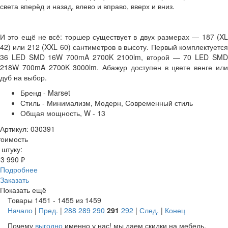
света вперёд и назад, влево и вправо, вверх и вниз.
И это ещё не всё: торшер существует в двух размерах — 187 (XL
42) или 212 (XXL 60) сантиметров в высоту. Первый комплектуется
36 LED SMD 16W 700mA 2700K 2100lm, второй — 70 LED SMD
218W 700mA 2700K 3000lm. Абажур доступен в цвете венге или
дуб на выбор.
Бренд - Marset
Стиль - Минимализм, Модерн, Современный стиль
Общая мощность, W - 13
Артикул: 030391
тоимость
 штуку:
3 990 ₽
Подробнее
Заказать
Показать ещё
Товары 1451 - 1455 из 1459
Начало
|
Пред.
|
288
289
290
291
292
|
След.
|
Конец
Почему
выгодно
именно у нас!
мы даем скидки на мебель,