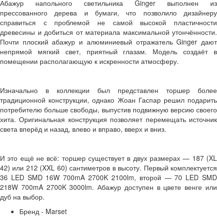
Абажур напольного светильника Ginger выполнен из
прессованного дерева и бумаги, что позволило дизайнеру
справиться с проблемой не самой высокой пластичности
древесины и добиться от материала максимальной утончённости.
Почти плоский абажур и алюминиевый отражатель Ginger дают
непрямой мягкий свет, приятный глазам. Модель создаёт в
помещении располагающую к искренности атмосферу.
Изначально в коллекции был представлен торшер более
традиционной конструкции, однако Жоан Гаспар решил подарить
потребителю больше свободы, выпустив подвижную версию своего
хита. Оригинальная конструкция позволяет перемещать источник
света вперёд и назад, влево и вправо, вверх и вниз.
И это ещё не всё: торшер существует в двух размерах — 187 (XL
42) или 212 (XXL 60) сантиметров в высоту. Первый комплектуется
36 LED SMD 16W 700mA 2700K 2100lm, второй — 70 LED SMD
218W 700mA 2700K 3000lm. Абажур доступен в цвете венге или
дуб на выбор.
Бренд - Marset