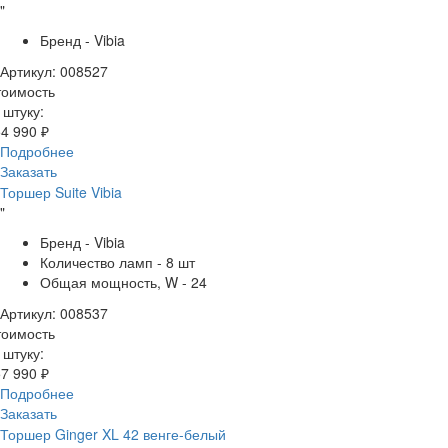
"
Бренд - Vibia
Артикул: 008527
тоимость
 штуку:
4 990 ₽
Подробнее
Заказать
Торшер Suite Vibia
"
Бренд - Vibia
Количество ламп - 8 шт
Общая мощность, W - 24
Артикул: 008537
тоимость
 штуку:
7 990 ₽
Подробнее
Заказать
Торшер Ginger XL 42 венге-белый