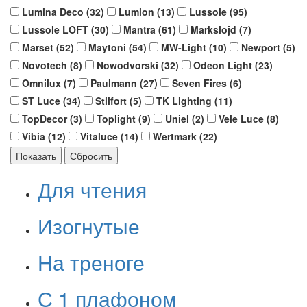
Lumina Deco (
32
)
Lumion (
13
)
Lussole (
95
)
Lussole LOFT (
30
)
Mantra (
61
)
Markslojd (
7
)
Marset (
52
)
Maytoni (
54
)
MW-Light (
10
)
Newport (
5
)
Novotech (
8
)
Nowodvorski (
32
)
Odeon Light (
23
)
Omnilux (
7
)
Paulmann (
27
)
Seven Fires (
6
)
ST Luce (
34
)
Stilfort (
5
)
TK Lighting (
11
)
TopDecor (
3
)
Toplight (
9
)
Uniel (
2
)
Vele Luce (
8
)
Vibia (
12
)
Vitaluce (
14
)
Wertmark (
22
)
Для чтения
Изогнутые
На треноге
С 1 плафоном