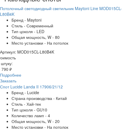
Потолочный светодиодный светильник Maytoni Line MOD015CL-
L80B4K
Бренд - Maytoni
Стиль - Современный
Тип цоколя - LED
Общая мощность, W - 80
Место установки - На потолок
Артикул: MOD015CL-L80B4K
тоимость
 штуку:
 790 ₽
Подробнее
Заказать
Спот Lucide Landa II 17906/21/12
Бренд - Lucide
Страна производства - Китай
Стиль - Хай-тек
Тип цоколя - GU10
Количество ламп - 4
Общая мощность, W - 20
Место установки - На потолок