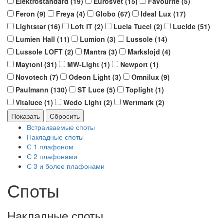
Elektrostandard (
19
)
Eurosvet (
15
)
Favourite (
5
)
Feron (
9
)
Freya (
4
)
Globo (
67
)
Ideal Lux (
17
)
Lightstar (
16
)
Loft IT (
2
)
Lucia Tucci (
2
)
Lucide (
51
)
Lumien Hall (
11
)
Lumion (
3
)
Lussole (
14
)
Lussole LOFT (
2
)
Mantra (
3
)
Markslojd (
4
)
Maytoni (
31
)
MW-Light (
1
)
Newport (
1
)
Novotech (
7
)
Odeon Light (
3
)
Omnilux (
9
)
Paulmann (
130
)
ST Luce (
5
)
Toplight (
1
)
Vitaluce (
1
)
Wedo Light (
2
)
Wertmark (
2
)
Встраиваемые споты
Накладные споты
С 1 плафоном
С 2 плафонами
С 3 и более плафонами
Споты
Накладные споты