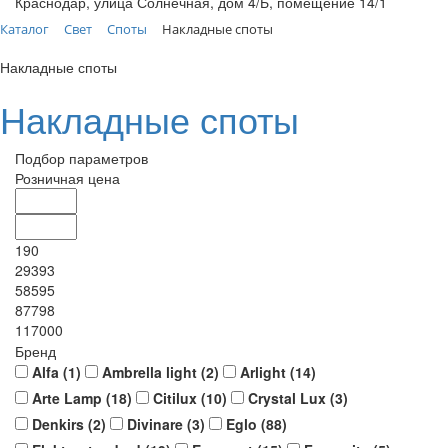
Краснодар, улица Солнечная, дом 4/Б, помещение 14/1
Каталог
Свет
Споты
Накладные споты
Накладные споты
Накладные споты
Подбор параметров
Розничная цена
190
29393
58595
87798
117000
Бренд
Alfa (
1
)
Ambrella light (
2
)
Arlight (
14
)
Arte Lamp (
18
)
Citilux (
10
)
Crystal Lux (
3
)
Denkirs (
2
)
Divinare (
3
)
Eglo (
88
)