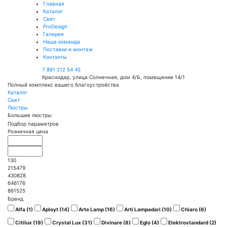
Главная
Каталог
Свет
ProDesign
Галерея
Наша команда
Поставки и монтаж
Контакты
7 861 212 54 45
Краснодар, улица Солнечная, дом 4/Б, помещение 14/1
Полный комплекс вашего благоустройства
Каталог
Свет
Люстры
Большие люстры
Подбор параметров
Розничная цена
130
215479
430828
646176
861525
Бренд
Alfa (
1
)
Aployt (
14
)
Arte Lamp (
16
)
Arti Lampadari (
10
)
Chiaro (
6
)
Citilux (
19
)
Crystal Lux (
31
)
Divinare (
8
)
Eglo (
4
)
Elektrostandard (
2
)