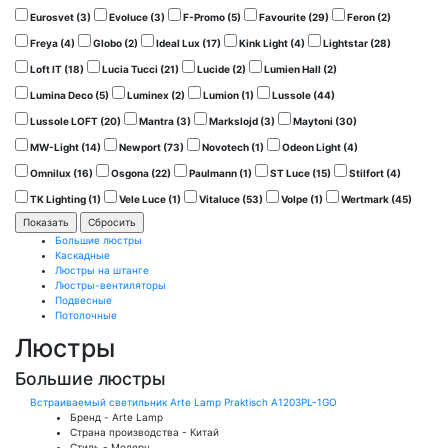
Eurosvet (
3
)
Evoluce (
3
)
F-Promo (
5
)
Favourite (
29
)
Feron (
2
)
Freya (
4
)
Globo (
2
)
Ideal Lux (
17
)
Kink Light (
4
)
Lightstar (
28
)
Loft IT (
18
)
Lucia Tucci (
21
)
Lucide (
2
)
Lumien Hall (
2
)
Lumina Deco (
5
)
Luminex (
2
)
Lumion (
1
)
Lussole (
44
)
Lussole LOFT (
20
)
Mantra (
3
)
Markslojd (
3
)
Maytoni (
30
)
MW-Light (
14
)
Newport (
73
)
Novotech (
1
)
Odeon Light (
4
)
Omnilux (
16
)
Osgona (
22
)
Paulmann (
1
)
ST Luce (
15
)
Stilfort (
4
)
TK Lighting (
1
)
Vele Luce (
1
)
Vitaluce (
53
)
Volpe (
1
)
Wertmark (
45
)
Большие люстры
Каскадные
Люстры на штанге
Люстры-вентиляторы
Подвесные
Потолочные
Люстры
Большие люстры
Встраиваемый светильник Arte Lamp Praktisch A1203PL-1GO
Бренд - Arte Lamp
Страна производства - Китай
Стиль - Модерн