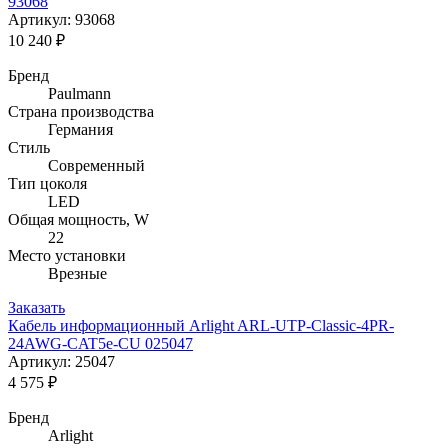
93068
Артикул: 93068
10 240 ₽
Бренд
Paulmann
Страна производства
Германия
Стиль
Современный
Тип цоколя
LED
Общая мощность, W
22
Место установки
Врезные
Заказать
Кабель информационный Arlight ARL-UTP-Classic-4PR-
24AWG-CAT5e-CU 025047
Артикул: 25047
4 575 ₽
Бренд
Arlight