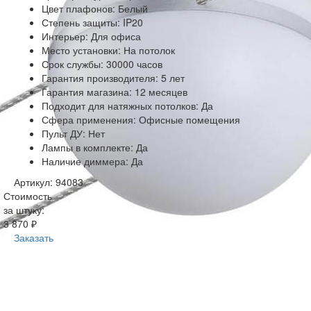
Цвет плафонов: Белый
Степень защиты: IP20
Интерьер: Для офиса
Место установки: На потолок
Срок службы: 30000 часов
Гарантия производителя: 5 лет
Гарантия магазина: 12 месяцев
Подходит для натяжных потолков: Да
Сфера применения: Офисные помещения
Пульт ДУ: Нет
Лампы в комплекте: Да
Наличие диммера: Да
Артикул: 94083
Стоимость
за штуку:
3 870 ₽
Заказать