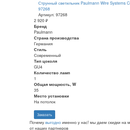
Струнный светильник Paulmann Wire Systems C
97268
Артикул: 97268
2 920 ₽
Бренд
Paulmann
Страна производства
Германия
Стиль
Современный
Тип цоколя
GU4
Количество ламп
1
Общая мощность, W
35
Место установки
На потолок
Заказать
Почему
выгодно
именно у нас!
мы даем скидки на м
от наших партнеров