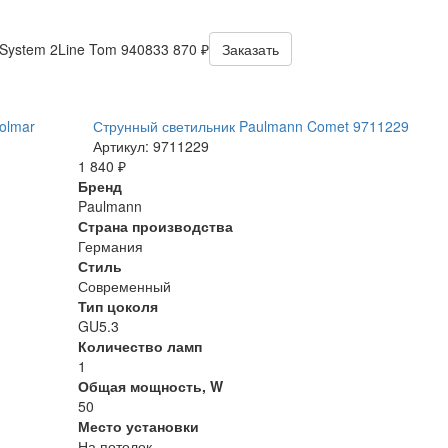
System 2Line Tom 94083
3 870 ₽
Заказать
olmar
Струнный светильник Paulmann Comet 9711229
Артикул: 9711229
1 840 ₽
Бренд
Paulmann
Страна производства
Германия
Стиль
Современный
Тип цоколя
GU5.3
Количество ламп
1
Общая мощность, W
50
Место установки
На потолок