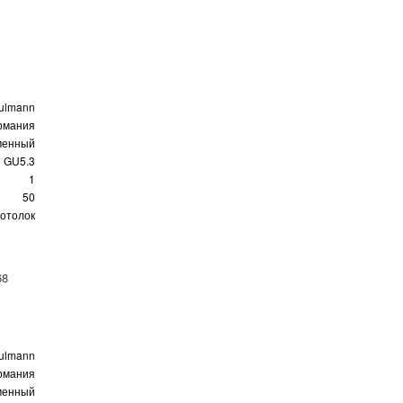
ulmann
рмания
менный
GU5.3
1
50
отолок
68
ulmann
рмания
менный