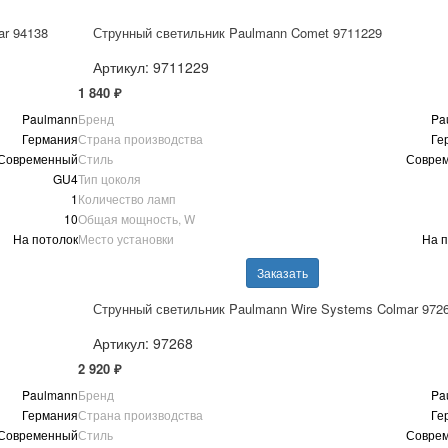
ar 94138
Струнный светильник Paulmann Comet 9711229
Артикул: 9711229
1 840 ₽
Paulmann
Бренд
Pa
Германия
Страна производства
Ге
Современный
Стиль
Совре
GU4
Тип цоколя
1
Количество ламп
10
Общая мощность, W
На потолок
Место установки
На п
Заказать
Струнный светильник Paulmann Wire Systems Colmar 972
Артикул: 97268
2 920 ₽
Paulmann
Бренд
Pa
Германия
Страна производства
Ге
Современный
Стиль
Совре