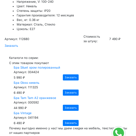
Напряжение, V: 100-240
Цвет: Никель
Степень защиты: IP20
Гарантия производителя: 12 месяцев
Вес, кг: 0.36 кг
Материал: Сталь, Стекло
Цоколь: E27
Стоимость
Артикул: 112680
7 490 ₽
за штуку:
Заказать
Каталоги по серии:
С этим товаром покупают
Бра Siluet хром полированный
Артикул: 004424
5 990 ₽
Заказать
Бра Gloss никель
Артикул: 111325
6 490 ₽
Заказать
Бра Tam Tam A2 оранжевое
Артикул: 000592
44 990 ₽
Заказать
Бра Vintage
Артикул: 041194
6 490 ₽
Заказать
Почему
выгодно
именно у нас!
мы даем скидки на мебель, текстиль и полы
от наших партнеров