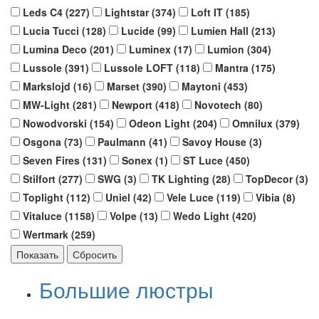
Leds C4 (
227
)
Lightstar (
374
)
Loft IT (
185
)
Lucia Tucci (
128
)
Lucide (
99
)
Lumien Hall (
213
)
Lumina Deco (
201
)
Luminex (
17
)
Lumion (
304
)
Lussole (
391
)
Lussole LOFT (
118
)
Mantra (
175
)
Markslojd (
16
)
Marset (
390
)
Maytoni (
453
)
MW-Light (
281
)
Newport (
418
)
Novotech (
80
)
Nowodvorski (
154
)
Odeon Light (
204
)
Omnilux (
379
)
Osgona (
73
)
Paulmann (
41
)
Savoy House (
3
)
Seven Fires (
131
)
Sonex (
1
)
ST Luce (
450
)
Stilfort (
277
)
SWG (
3
)
TK Lighting (
28
)
TopDecor (
3
)
Toplight (
112
)
Uniel (
42
)
Vele Luce (
119
)
Vibia (
8
)
Vitaluce (
1158
)
Volpe (
13
)
Wedo Light (
420
)
Wertmark (
259
)
Большие люстры