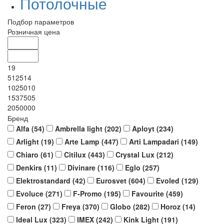
Потолочные
Подбор параметров
Розничная цена
19
512514
1025010
1537505
2050000
Бренд
Alfa (
54
)
Ambrella light (
202
)
Aployt (
234
)
Arlight (
19
)
Arte Lamp (
447
)
Arti Lampadari (
149
)
Chiaro (
61
)
Citilux (
443
)
Crystal Lux (
212
)
Denkirs (
11
)
Divinare (
116
)
Eglo (
257
)
Elektrostandard (
42
)
Eurosvet (
604
)
Evoled (
129
)
Evoluce (
271
)
F-Promo (
195
)
Favourite (
459
)
Feron (
27
)
Freya (
370
)
Globo (
282
)
Horoz (
14
)
Ideal Lux (
323
)
IMEX (
242
)
Kink Light (
191
)