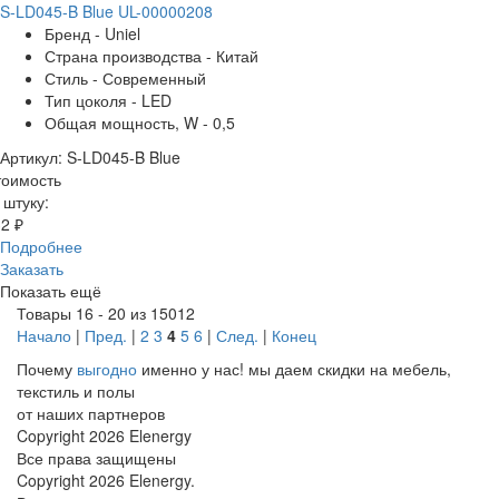
S-LD045-B Blue UL-00000208
Бренд - Uniel
Страна производства - Китай
Стиль - Современный
Тип цоколя - LED
Общая мощность, W - 0,5
Артикул: S-LD045-B Blue
тоимость
 штуку:
2 ₽
Подробнее
Заказать
Показать ещё
Товары 16 - 20 из 15012
Начало
|
Пред.
|
2
3
4
5
6
|
След.
|
Конец
Почему
выгодно
именно у нас!
мы даем скидки на мебель,
текстиль и полы
от наших партнеров
Copyright 2026 Elenergy
Все права защищены
Copyright 2026 Elenergy.