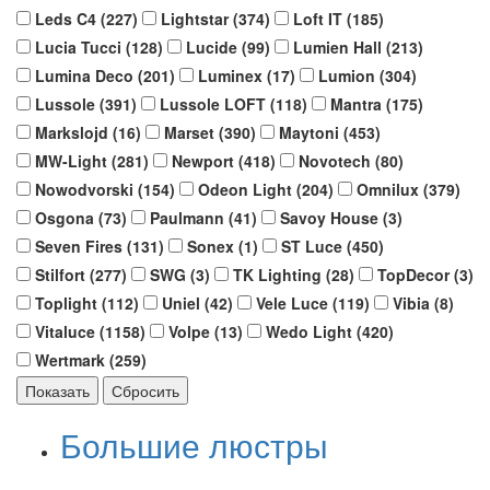
Leds C4 (
227
)
Lightstar (
374
)
Loft IT (
185
)
Lucia Tucci (
128
)
Lucide (
99
)
Lumien Hall (
213
)
Lumina Deco (
201
)
Luminex (
17
)
Lumion (
304
)
Lussole (
391
)
Lussole LOFT (
118
)
Mantra (
175
)
Markslojd (
16
)
Marset (
390
)
Maytoni (
453
)
MW-Light (
281
)
Newport (
418
)
Novotech (
80
)
Nowodvorski (
154
)
Odeon Light (
204
)
Omnilux (
379
)
Osgona (
73
)
Paulmann (
41
)
Savoy House (
3
)
Seven Fires (
131
)
Sonex (
1
)
ST Luce (
450
)
Stilfort (
277
)
SWG (
3
)
TK Lighting (
28
)
TopDecor (
3
)
Toplight (
112
)
Uniel (
42
)
Vele Luce (
119
)
Vibia (
8
)
Vitaluce (
1158
)
Volpe (
13
)
Wedo Light (
420
)
Wertmark (
259
)
Большие люстры