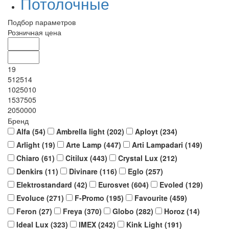
Потолочные
Подбор параметров
Розничная цена
19
512514
1025010
1537505
2050000
Бренд
Alfa (
54
)
Ambrella light (
202
)
Aployt (
234
)
Arlight (
19
)
Arte Lamp (
447
)
Arti Lampadari (
149
)
Chiaro (
61
)
Citilux (
443
)
Crystal Lux (
212
)
Denkirs (
11
)
Divinare (
116
)
Eglo (
257
)
Elektrostandard (
42
)
Eurosvet (
604
)
Evoled (
129
)
Evoluce (
271
)
F-Promo (
195
)
Favourite (
459
)
Feron (
27
)
Freya (
370
)
Globo (
282
)
Horoz (
14
)
Ideal Lux (
323
)
IMEX (
242
)
Kink Light (
191
)