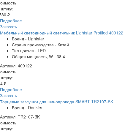
тоимость
 штуку:
580 ₽
Подробнее
Заказать
Мебельный светодиодный светильник Lightstar Profiled 409122
Бренд - Lightstar
Страна производства - Китай
Тип цоколя - LED
Общая мощность, W - 38,4
Артикул: 409122
тоимость
 штуку:
4 ₽
Подробнее
Заказать
Торцевые заглушки для шинопровода SMART TR2107-BK
Бренд - Denkirs
Артикул: TR2107-BK
тоимость
 штуку: