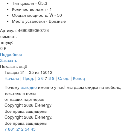
Тип цоколя - G5.3
Количество ламп - 1
Общая мощность, W - 50
Место установки - Врезные
Артикул: 4690389060724
тоимость
 штуку:
0 ₽
Подробнее
Заказать
Показать ещё
Товары 31 - 35 из 15012
Начало
|
Пред.
|
5
6
7
8
9
|
След.
|
Конец
Почему
выгодно
именно у нас!
мы даем скидки на мебель,
текстиль и полы
от наших партнеров
Copyright 2026 Elenergy
Все права защищены
Copyright 2026 Elenergy.
Все права защищены
7 861 212 54 45