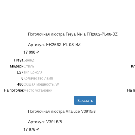
Потолочная люстра Freya Nella FR2662-PL-08-BZ
Артикул: FR2662-PL-08-BZ
17 990 ₽
Freya
Бренд
Модерн
Стиль
Кл
E27
Тип цоколя
8
Количество ламп
480
Общая мощность, W
На потолок
Место установки
На п
Заказать
Потолочная люстра Vitaluce V3915/8
Артикул: V3915/8
17 976 ₽