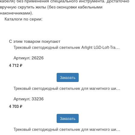
кабеля) без применения специального инструмента. Достаточно
вручную скрутить жилы (без оконцовки кабельными
наконечниками).
Каталоги по серии:
С этим товаром покупают
Трековый светодиодный светильник Arlight LGD-Loft-Track-4TR-S170-10W White6000 026226
Артикул: 26226
4 712 ₽
Заказать
Трековый светодиодный светильник для магнитного шинопровода Arlight Mag-Dots-25-L600-18W Day4000 033236
Артикул: 33236
4 703 ₽
Заказать
Трековый светодиодный светильник для магнитного шинопровода Arlight Mag-Flat-Fold-45-S205-6W Day4000 026986