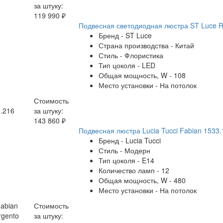
за штуку:
119 990 ₽
Подвесная светодиодная люстра ST Luce R
Бренд - ST Luce
Страна производства - Китай
Стиль - Флористика
Тип цоколя - LED
Общая мощность, W - 108
Место установки - На потолок
Стоимость
.216
за штуку:
143 860 ₽
Подвесная люстра Lucia Tucci Fabian 1533.
Бренд - Lucia Tucci
Стиль - Модерн
Тип цоколя - E14
Количество ламп - 12
Общая мощность, W - 480
Место установки - На потолок
Fabian
Стоимость
rgento
за штуку: