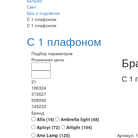
Каталог
Свет
Бра и подсветки
С 1 плафоном
С 1 плафоном
С 1 плафоном
Подбор параметров
Бр
Розничная цена
С 1 
21
186324
372627
558930
745233
Бренд
Alfa (
16
)
Ambrella light (
48
)
Aployt (
72
)
Arlight (
104
)
Arte Lamp (
125
)
Артикул: 