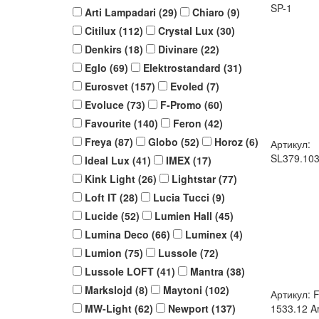
SP-1
Arti Lampadari (
29
)
Chiaro (
9
)
Citilux (
112
)
Crystal Lux (
30
)
Denkirs (
18
)
Divinare (
22
)
Eglo (
69
)
Elektrostandard (
31
)
Eurosvet (
157
)
Evoled (
7
)
Evoluce (
73
)
F-Promo (
60
)
Favourite (
140
)
Feron (
42
)
Freya (
87
)
Globo (
52
)
Horoz (
6
)
Артикул:
SL379.103
Ideal Lux (
41
)
IMEX (
17
)
Kink Light (
26
)
Lightstar (
77
)
Loft IT (
28
)
Lucia Tucci (
9
)
Lucide (
52
)
Lumien Hall (
45
)
Lumina Deco (
66
)
Luminex (
4
)
Lumion (
75
)
Lussole (
72
)
Lussole LOFT (
41
)
Mantra (
38
)
Markslojd (
8
)
Maytoni (
102
)
Артикул: 
MW-Light (
62
)
Newport (
137
)
1533.12 A