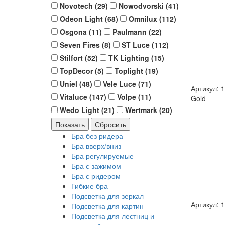
Novotech (
29
)
Nowodvorski (
41
)
Odeon Light (
68
)
Omnilux (
112
)
Osgona (
11
)
Paulmann (
22
)
Seven Fires (
8
)
ST Luce (
112
)
Stilfort (
52
)
TK Lighting (
15
)
TopDecor (
5
)
Toplight (
19
)
Uniel (
48
)
Vele Luce (
71
)
Артикул: 
Vitaluce (
147
)
Volpe (
11
)
Gold
Wedo Light (
21
)
Wertmark (
20
)
Бра без ридера
Бра вверх/вниз
Бра регулируемые
Бра с зажимом
Бра с ридером
Гибкие бра
Подсветка для зеркал
Артикул: 
Подсветка для картин
Подсветка для лестниц и