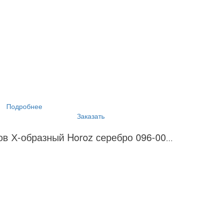
Подробнее
Заказать
Соединитель для шинопроводов Х-образный Horoz серебро 096-001-0003 HRZ00000911