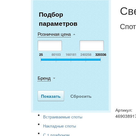
Св
Подбор
параметров
Спо
Розничная цена
25
80103
160181
240258
320336
Бренд
Артикул:
46903891
Встраиваемые споты
Накладные споты
С 1 плафоном