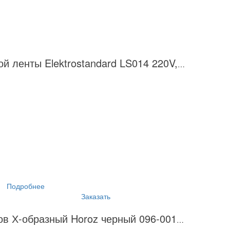
Сетевой шнур для светодиодной ленты Elektrostandard LS014 220V, LS015 220V SSH-10 4690389170980
Подробнее
Заказать
Соединитель для шинопроводов Х-образный Horoz черный 096-001-0003 HRZ00000912