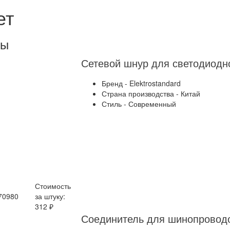
ет
ты
Бренд - Elektrostandard
Страна производства - Китай
Стиль - Современный
Стоимость
70980
за штуку:
312 ₽