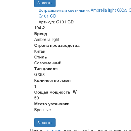
Заказать
Встраиваемый светильник Ambrella light GX53 C
G101 GD
Артикул: G101 GD
194 ₽
Бренд
Ambrella light
Страна производства
Китай
Стиль
Современный
Тип цоколя
GX53
Количество ламп
1
Общая мощность, W
50
Место установки
Врезные
Заказать
Почему
выгодно
именно у нас!
мы даем скидки на м