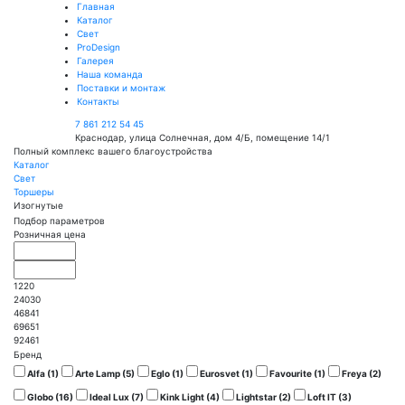
Главная
Каталог
Свет
ProDesign
Галерея
Наша команда
Поставки и монтаж
Контакты
7 861 212 54 45
Краснодар, улица Солнечная, дом 4/Б, помещение 14/1
Полный комплекс вашего благоустройства
Каталог
Свет
Торшеры
Изогнутые
Подбор параметров
Розничная цена
1220
24030
46841
69651
92461
Бренд
Alfa (
1
)
Arte Lamp (
5
)
Eglo (
1
)
Eurosvet (
1
)
Favourite (
1
)
Freya (
2
)
Globo (
16
)
Ideal Lux (
7
)
Kink Light (
4
)
Lightstar (
2
)
Loft IT (
3
)