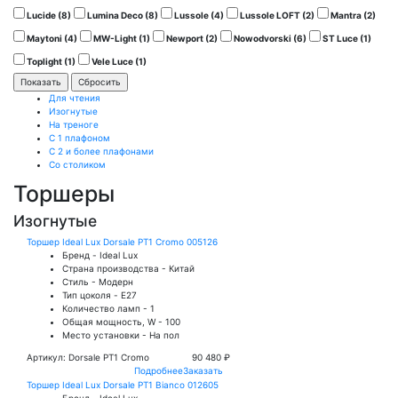
Lucide (
8
)
Lumina Deco (
8
)
Lussole (
4
)
Lussole LOFT (
2
)
Mantra (
2
)
Maytoni (
4
)
MW-Light (
1
)
Newport (
2
)
Nowodvorski (
6
)
ST Luce (
1
)
Toplight (
1
)
Vele Luce (
1
)
Для чтения
Изогнутые
На треноге
С 1 плафоном
С 2 и более плафонами
Со столиком
Торшеры
Изогнутые
Торшер Ideal Lux Dorsale PT1 Cromo 005126
Бренд - Ideal Lux
Страна производства - Китай
Стиль - Модерн
Тип цоколя - E27
Количество ламп - 1
Общая мощность, W - 100
Место установки - На пол
Артикул: Dorsale PT1 Cromo
90 480 ₽
Подробнее
Заказать
Торшер Ideal Lux Dorsale PT1 Bianco 012605