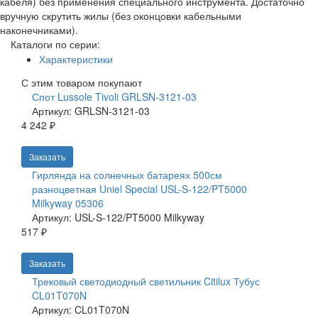
кабеля) без применения специального инструмента. Достаточно
вручную скрутить жилы (без оконцовки кабельными
наконечниками).
Каталоги по серии:
Характеристики
С этим товаром покупают
Спот Lussole Tivoli GRLSN-3121-03
Артикул: GRLSN-3121-03
4 242 ₽
Заказать
Гирлянда на солнечных батареях 500см
разноцветная Uniel Special USL-S-122/PT5000
Milkyway 05306
Артикул: USL-S-122/PT5000 Milkyway
517 ₽
Заказать
Трековый светодиодный светильник Citilux Тубус
CL01T070N
Артикул: CL01T070N