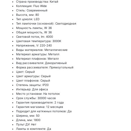
Страна производства: Китай
Коллекция: Fluo Wide
Стиль: Современный
Высота, мм: 80
Тип цоколя: LED
Тип лампочки (основной): Светодиодная
Мощность лампы, W: 36
Общая мощность, W: 36
Световой поток, lm: 4000
Цветовая температура: 3000K
Напряжение, V: 220-240
Виды материалов: Металлические
Материал арматуры: Металл
Материал плафонов: Металл
Вид рассеивателя: Декоративный
Форма рассеивателя: Прямоугольный
Цвет: Серый
Цвет арматуры: Серый
Цвет плафонов: Серый
Степень защиты: IP20
Интерьер: Для офиса
Место установки: На потолок
Срок службы: 30000 часов
Гарантия производителя: 2 года
Гарантия магазина: 12 месяцев
Подходит для натяжных потолков: Да
Ширина, мм: 50
Длина, мм: 1800
Пульт ДУ: Нет
Лампы в комплекте: Да