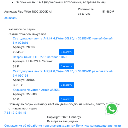
Особенность: 3 в 1 (подвесной и потолочный, встраиваемый)
Стоимость
Артикул: Fluo Wide 1800 3000K Al
51 480 ₽
за штуку:
Заказать
Каталоги по серии:
С этим товаром покупают
Светодиодная лента Arlight 4,8W/m 60LED/m 3528SMD теплый белый
5M 028616
Артикул: 28616
2 645 ₽
Заказать
Патрон Uniel ULH-E27P-Ceramic 11023
Артикул: ULH-E27P-Ceramic
31 ₽
Заказать
Светодиодная лента Arlight 6,6W/m 60LED/m 3838SMD разноцветный
5M 030164
Артикул: 30164
3 510 ₽
Заказать
Колышек Novotech Armin 358580
Артикул: 358580
80 ₽
Заказать
Почему
выгодно
именно у нас!
мы даем скидки на мебель, текстиль и полы
от наших партнеров
7 861 212 54 45
Copyright 2026 Elenergy
Все права защищены
Соглашение об обработке персональных данных
Политика конфиденциальности