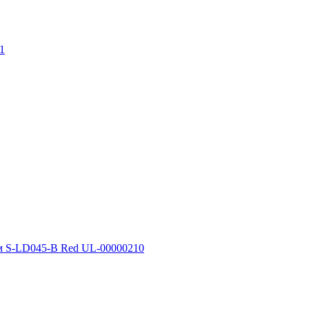
1
лм S-LD045-B Red UL-00000210