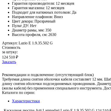
Гарантия производителя: 12 месяцев
Гарантия магазина: 12 месяцев
Подходит для натяжных потолков: Да
Направление плафонов: Вниз
Цвет декора: Прозрачный
Пульт ДУ: Нет
Диаметр рамы, мм: 350
Высота профиля, см: 2630
Артикул: Lazio E 1.9.35.502 G
Стоимость
за штуку:
124 510 ₽
Заказать
Рекомендации и подключение: (отсутствующий блок)
Требуемая длина снятия оболочки кабеля составляет 12 мм. Ш
длину снятия оболочки подсоединяемых проводников. Диаметр 
(жилы кабеля) без применения специального инструмента. До
Каталоги по серии:
Характеристики
Каскадная люстра Arti Lampadari Lazio E 1.9.35.502 G
124 510 