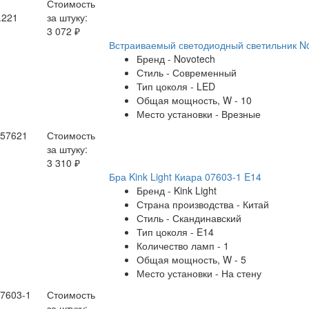
Стоимость
.221
за штуку:
3 072 ₽
Встраиваемый светодиодный светильник No
Бренд - Novotech
Стиль - Современный
Тип цоколя - LED
Общая мощность, W - 10
Место установки - Врезные
357621
Стоимость
за штуку:
3 310 ₽
Бра Kink Light Киара 07603-1 E14
Бренд - Kink Light
Страна производства - Китай
Стиль - Скандинавский
Тип цоколя - E14
Количество ламп - 1
Общая мощность, W - 5
Место установки - На стену
07603-1
Стоимость
за штуку: