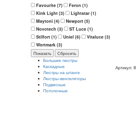
Favourite (
7
)
Feron (
1
)
Kink Light (
3
)
Lightstar (
1
)
Maytoni (
4
)
Newport (
5
)
Novotech (
3
)
ST Luce (
1
)
Stilfort (
1
)
Uniel (
6
)
Vitaluce (
3
)
Wertmark (
3
)
Большие люстры
Каскадные
Артикул: 
Люстры на штанге
Люстры-вентиляторы
Подвесные
Потолочные