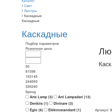
Каталог
Свет
Люстры
Каскадные
Каскадные
Каскадные
Подбор параметров
Лю
Розничная цена
Кас
50
81598
163145
244693
326240
Бренд
Arte Lamp (
3
)
Arti Lampadari (
13
)
Denkirs (
1
)
Divinare (
3
)
Eglo (
6
)
Elektrostandard (
1
)
Артикул: 