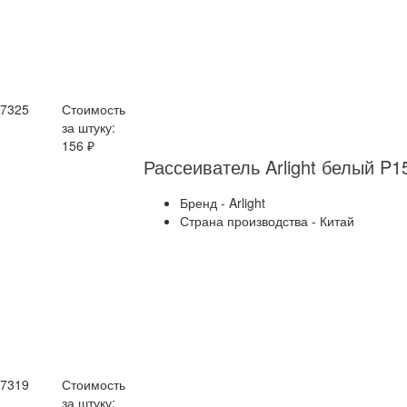
17325
Стоимость
за штуку:
156 ₽
Рассеиватель Arlight белый P
Бренд - Arlight
Страна производства - Китай
17319
Стоимость
за штуку: