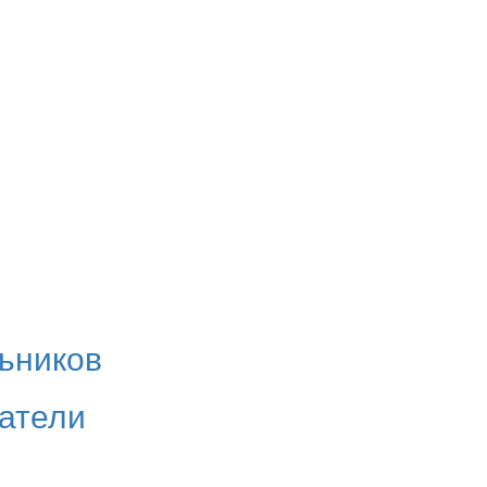
ьников
атели