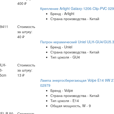
400 ₽
Крепление Arlight Galaxy-1206-Clip-PVC 02
Бренд - Arlight
Страна производства - Китай
29411
Стоимость
за штуку:
40 ₽
Патрон керамический Uniel ULH-GU4/GU5.
Бренд - Uniel
Страна производства - Китай
Тип цоколя - GU4
ULH-
Стоимость
3-
за штуку:
15cm
13 ₽
Лампа энергосберегающая Volpe E14 9W 2
02979
Бренд - Volpe
Страна производства - Китай
Тип цоколя - E14
Общая мощность, W - 9
CFL-R 50
Стоимость