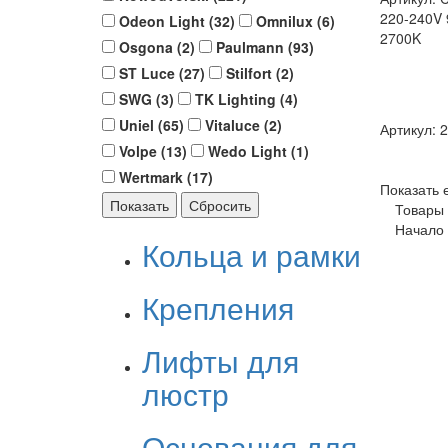
220-240V
Odeon Light (
32
)
Omnilux (
6
)
2700K
Osgona (
2
)
Paulmann (
93
)
ST Luce (
27
)
Stilfort (
2
)
SWG (
3
)
TK Lighting (
4
)
Uniel (
65
)
Vitaluce (
2
)
Артикул: 
Volpe (
13
)
Wedo Light (
1
)
Wertmark (
17
)
Показать 
Товары 
Начало 
Кольца и рамки
Крепления
Лифты для
люстр
Основания для