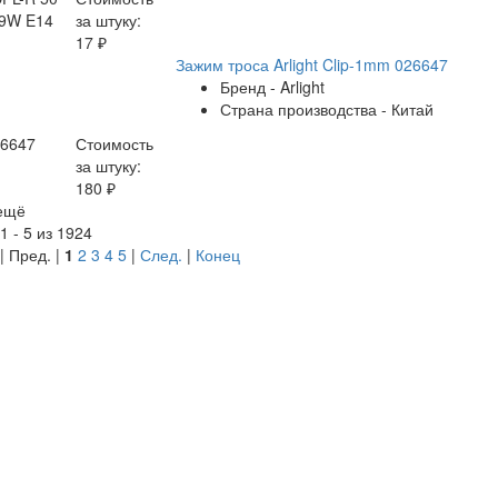
 9W E14
за штуку:
17 ₽
Зажим троса Arlight Clip-1mm 026647
Бренд - Arlight
Страна производства - Китай
26647
Стоимость
за штуку:
180 ₽
ещё
1 - 5 из 1924
| Пред. |
1
2
3
4
5
|
След.
|
Конец