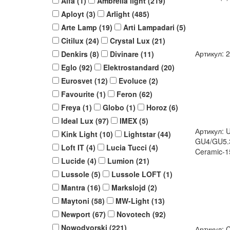
Alfa (
1
)
Ambrella light (
219
)
Aployt (
3
)
Arlight (
485
)
Arte Lamp (
19
)
Arti Lampadari (
5
)
Citilux (
24
)
Crystal Lux (
21
)
Артикул: 
Denkirs (
8
)
Divinare (
11
)
Eglo (
92
)
Elektrostandard (
20
)
Eurosvet (
12
)
Evoluce (
2
)
Favourite (
1
)
Feron (
62
)
Freya (
1
)
Globo (
1
)
Horoz (
6
)
Ideal Lux (
97
)
IMEX (
5
)
Артикул: 
Kink Light (
10
)
Lightstar (
44
)
GU4/GU5.
Loft IT (
4
)
Lucia Tucci (
4
)
Ceramic-
Lucide (
4
)
Lumion (
21
)
Lussole (
5
)
Lussole LOFT (
1
)
Mantra (
16
)
Markslojd (
2
)
Maytoni (
58
)
MW-Light (
13
)
Newport (
67
)
Novotech (
92
)
Nowodvorski (
221
)
Артикул: 