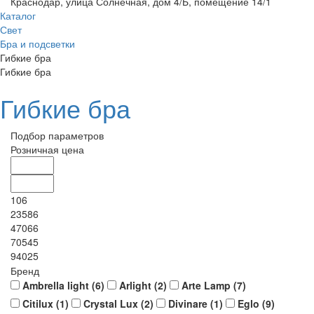
Краснодар, улица Солнечная, дом 4/Б, помещение 14/1
Каталог
Свет
Бра и подсветки
Гибкие бра
Гибкие бра
Гибкие бра
Подбор параметров
Розничная цена
106
23586
47066
70545
94025
Бренд
Ambrella light (
6
)
Arlight (
2
)
Arte Lamp (
7
)
Citilux (
1
)
Crystal Lux (
2
)
Divinare (
1
)
Eglo (
9
)