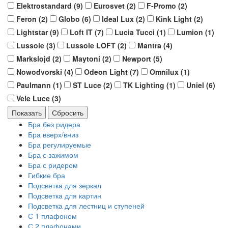
Elektrostandard (
9
)
Eurosvet (
2
)
F-Promo (
2
)
Feron (
2
)
Globo (
6
)
Ideal Lux (
2
)
Kink Light (
2
)
Lightstar (
9
)
Loft IT (
7
)
Lucia Tucci (
1
)
Lumion (
1
)
Lussole (
3
)
Lussole LOFT (
2
)
Mantra (
4
)
Markslojd (
2
)
Maytoni (
2
)
Newport (
5
)
Nowodvorski (
4
)
Odeon Light (
7
)
Omnilux (
1
)
Paulmann (
1
)
ST Luce (
2
)
TK Lighting (
1
)
Uniel (
6
)
Vele Luce (
3
)
Бра без ридера
Бра вверх/вниз
Бра регулируемые
Бра с зажимом
Бра с ридером
Гибкие бра
Подсветка для зеркал
Подсветка для картин
Подсветка для лестниц и ступеней
С 1 плафоном
С 2 плафонами