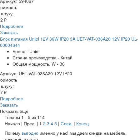
Артикул: 594027
тоимость
 штуку:
2 ₽
Подробнее
Заказать
Блок питания Uniel 12V 36W IP20 3A UET-VAT-036A20 12V IP20 UL-
00004844
Бренд - Uniel
Страна производства - Китай
Общая мощность, W - 36
Артикул: UET-VAT-036A20 12V IP20
тоимость
 штуку:
7 ₽
Подробнее
Заказать
Показать ещё
Товары 1 - 5 из 114
Начало | Пред. |
1
2
3
4
5
|
След.
|
Конец
Почему
выгодно
именно у нас!
мы даем скидки на мебель,
текстиль и полы