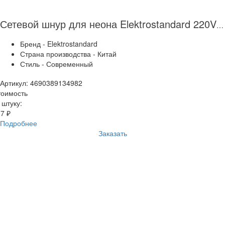
Сетевой шнур для неона Elektrostandard 220V 2835 круглого 16мм SSH-6 4690389134982
Бренд - Elektrostandard
Страна производства - Китай
Стиль - Современный
Артикул: 4690389134982
тоимость
 штуку:
7 ₽
Подробнее
Заказать