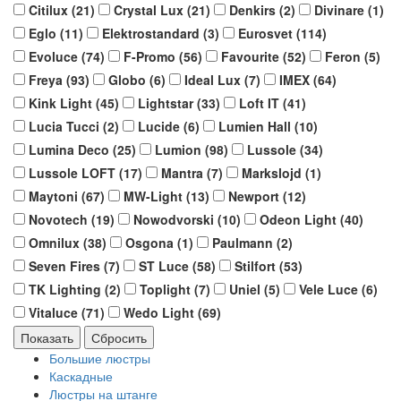
Citilux (
21
)
Crystal Lux (
21
)
Denkirs (
2
)
Divinare (
1
)
Eglo (
11
)
Elektrostandard (
3
)
Eurosvet (
114
)
Evoluce (
74
)
F-Promo (
56
)
Favourite (
52
)
Feron (
5
)
Freya (
93
)
Globo (
6
)
Ideal Lux (
7
)
IMEX (
64
)
Kink Light (
45
)
Lightstar (
33
)
Loft IT (
41
)
Lucia Tucci (
2
)
Lucide (
6
)
Lumien Hall (
10
)
Lumina Deco (
25
)
Lumion (
98
)
Lussole (
34
)
Lussole LOFT (
17
)
Mantra (
7
)
Markslojd (
1
)
Maytoni (
67
)
MW-Light (
13
)
Newport (
12
)
Novotech (
19
)
Nowodvorski (
10
)
Odeon Light (
40
)
Omnilux (
38
)
Osgona (
1
)
Paulmann (
2
)
Seven Fires (
7
)
ST Luce (
58
)
Stilfort (
53
)
TK Lighting (
2
)
Toplight (
7
)
Uniel (
5
)
Vele Luce (
6
)
Vitaluce (
71
)
Wedo Light (
69
)
Большие люстры
Каскадные
Люстры на штанге