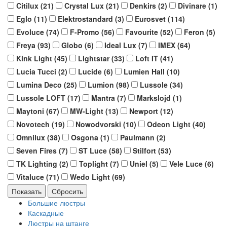
Citilux (
21
)
Crystal Lux (
21
)
Denkirs (
2
)
Divinare (
1
)
Eglo (
11
)
Elektrostandard (
3
)
Eurosvet (
114
)
Evoluce (
74
)
F-Promo (
56
)
Favourite (
52
)
Feron (
5
)
Freya (
93
)
Globo (
6
)
Ideal Lux (
7
)
IMEX (
64
)
Kink Light (
45
)
Lightstar (
33
)
Loft IT (
41
)
Lucia Tucci (
2
)
Lucide (
6
)
Lumien Hall (
10
)
Lumina Deco (
25
)
Lumion (
98
)
Lussole (
34
)
Lussole LOFT (
17
)
Mantra (
7
)
Markslojd (
1
)
Maytoni (
67
)
MW-Light (
13
)
Newport (
12
)
Novotech (
19
)
Nowodvorski (
10
)
Odeon Light (
40
)
Omnilux (
38
)
Osgona (
1
)
Paulmann (
2
)
Seven Fires (
7
)
ST Luce (
58
)
Stilfort (
53
)
TK Lighting (
2
)
Toplight (
7
)
Uniel (
5
)
Vele Luce (
6
)
Vitaluce (
71
)
Wedo Light (
69
)
Большие люстры
Каскадные
Люстры на штанге