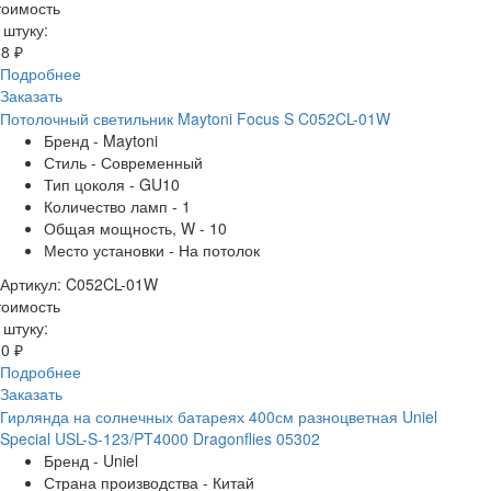
тоимость
 штуку:
8 ₽
Подробнее
Заказать
Потолочный светильник Maytoni Focus S C052CL-01W
Бренд - Maytoni
Стиль - Современный
Тип цоколя - GU10
Количество ламп - 1
Общая мощность, W - 10
Место установки - На потолок
Артикул: C052CL-01W
тоимость
 штуку:
0 ₽
Подробнее
Заказать
Гирлянда на солнечных батареях 400см разноцветная Uniel
Special USL-S-123/PT4000 Dragonflies 05302
Бренд - Uniel
Страна производства - Китай