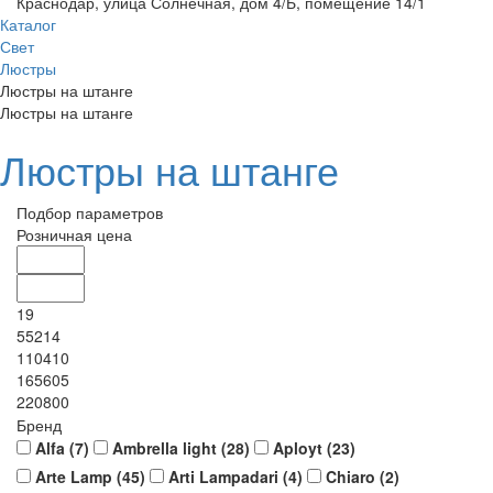
Краснодар, улица Солнечная, дом 4/Б, помещение 14/1
Каталог
Свет
Люстры
Люстры на штанге
Люстры на штанге
Люстры на штанге
Подбор параметров
Розничная цена
19
55214
110410
165605
220800
Бренд
Alfa (
7
)
Ambrella light (
28
)
Aployt (
23
)
Arte Lamp (
45
)
Arti Lampadari (
4
)
Chiaro (
2
)