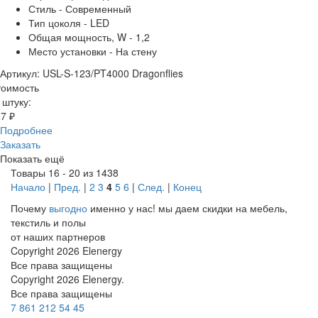
Стиль - Современный
Тип цоколя - LED
Общая мощность, W - 1,2
Место установки - На стену
Артикул: USL-S-123/PT4000 Dragonflies
тоимость
 штуку:
7 ₽
Подробнее
Заказать
Показать ещё
Товары 16 - 20 из 1438
Начало
|
Пред.
|
2
3
4
5
6
|
След.
|
Конец
Почему
выгодно
именно у нас!
мы даем скидки на мебель,
текстиль и полы
от наших партнеров
Copyright 2026 Elenergy
Все права защищены
Copyright 2026 Elenergy.
Все права защищены
7 861 212 54 45