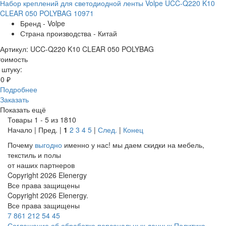
Набор креплений для светодиодной ленты Volpe UCC-Q220 K10
CLEAR 050 POLYBAG 10971
Бренд - Volpe
Страна производства - Китай
Артикул: UCC-Q220 K10 CLEAR 050 POLYBAG
тоимость
 штуку:
0 ₽
Подробнее
Заказать
Показать ещё
Товары 1 - 5 из 1810
Начало | Пред. |
1
2
3
4
5
|
След.
|
Конец
Почему
выгодно
именно у нас!
мы даем скидки на мебель,
текстиль и полы
от наших партнеров
Copyright 2026 Elenergy
Все права защищены
Copyright 2026 Elenergy.
Все права защищены
7 861 212 54 45
Соглашение об обработке персональных данных
Политика