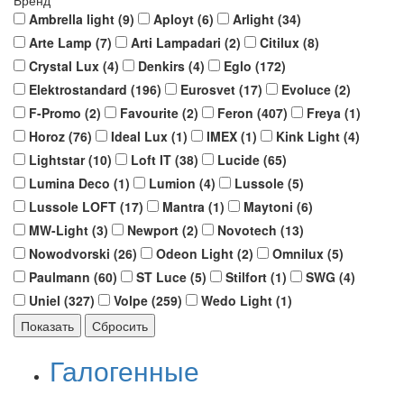
Бренд
Ambrella light (
9
)
Aployt (
6
)
Arlight (
34
)
Arte Lamp (
7
)
Arti Lampadari (
2
)
Citilux (
8
)
Crystal Lux (
4
)
Denkirs (
4
)
Eglo (
172
)
Elektrostandard (
196
)
Eurosvet (
17
)
Evoluce (
2
)
F-Promo (
2
)
Favourite (
2
)
Feron (
407
)
Freya (
1
)
Horoz (
76
)
Ideal Lux (
1
)
IMEX (
1
)
Kink Light (
4
)
Lightstar (
10
)
Loft IT (
38
)
Lucide (
65
)
Lumina Deco (
1
)
Lumion (
4
)
Lussole (
5
)
Lussole LOFT (
17
)
Mantra (
1
)
Maytoni (
6
)
MW-Light (
3
)
Newport (
2
)
Novotech (
13
)
Nowodvorski (
26
)
Odeon Light (
2
)
Omnilux (
5
)
Paulmann (
60
)
ST Luce (
5
)
Stilfort (
1
)
SWG (
4
)
Uniel (
327
)
Volpe (
259
)
Wedo Light (
1
)
Галогенные