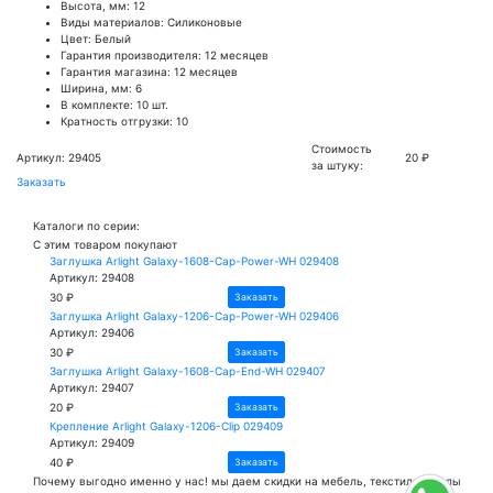
Высота, мм: 12
Виды материалов: Силиконовые
Цвет: Белый
Гарантия производителя: 12 месяцев
Гарантия магазина: 12 месяцев
Ширина, мм: 6
В комплекте: 10 шт.
Кратность отгрузки: 10
Стоимость
Артикул: 29405
20 ₽
за штуку:
Заказать
Каталоги по серии:
С этим товаром покупают
Заглушка Arlight Galaxy-1608-Cap-Power-WH 029408
Артикул: 29408
30 ₽
Заказать
Заглушка Arlight Galaxy-1206-Cap-Power-WH 029406
Артикул: 29406
30 ₽
Заказать
Заглушка Arlight Galaxy-1608-Cap-End-WH 029407
Артикул: 29407
20 ₽
Заказать
Крепление Arlight Galaxy-1206-Clip 029409
Артикул: 29409
40 ₽
Заказать
Почему
выгодно
именно у нас!
мы даем скидки на мебель, текстиль и полы