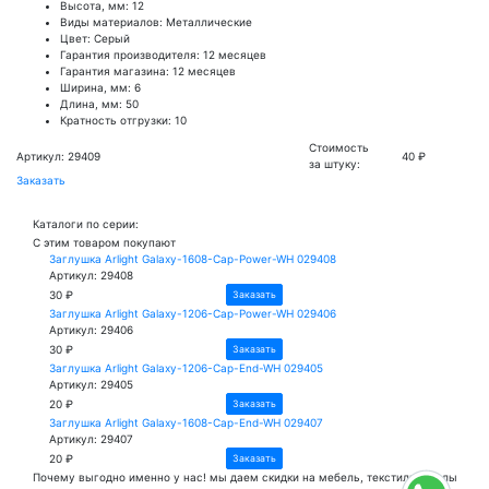
Высота, мм: 12
Виды материалов: Металлические
Цвет: Серый
Гарантия производителя: 12 месяцев
Гарантия магазина: 12 месяцев
Ширина, мм: 6
Длина, мм: 50
Кратность отгрузки: 10
Стоимость
Артикул: 29409
40 ₽
за штуку:
Заказать
Каталоги по серии:
С этим товаром покупают
Заглушка Arlight Galaxy-1608-Cap-Power-WH 029408
Артикул: 29408
30 ₽
Заказать
Заглушка Arlight Galaxy-1206-Cap-Power-WH 029406
Артикул: 29406
30 ₽
Заказать
Заглушка Arlight Galaxy-1206-Cap-End-WH 029405
Артикул: 29405
20 ₽
Заказать
Заглушка Arlight Galaxy-1608-Cap-End-WH 029407
Артикул: 29407
20 ₽
Заказать
Почему
выгодно
именно у нас!
мы даем скидки на мебель, текстиль и полы