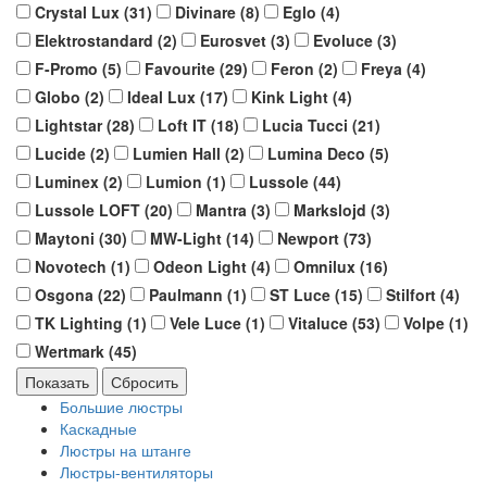
Crystal Lux (
31
)
Divinare (
8
)
Eglo (
4
)
Elektrostandard (
2
)
Eurosvet (
3
)
Evoluce (
3
)
F-Promo (
5
)
Favourite (
29
)
Feron (
2
)
Freya (
4
)
Globo (
2
)
Ideal Lux (
17
)
Kink Light (
4
)
Lightstar (
28
)
Loft IT (
18
)
Lucia Tucci (
21
)
Lucide (
2
)
Lumien Hall (
2
)
Lumina Deco (
5
)
Luminex (
2
)
Lumion (
1
)
Lussole (
44
)
Lussole LOFT (
20
)
Mantra (
3
)
Markslojd (
3
)
Maytoni (
30
)
MW-Light (
14
)
Newport (
73
)
Novotech (
1
)
Odeon Light (
4
)
Omnilux (
16
)
Osgona (
22
)
Paulmann (
1
)
ST Luce (
15
)
Stilfort (
4
)
TK Lighting (
1
)
Vele Luce (
1
)
Vitaluce (
53
)
Volpe (
1
)
Wertmark (
45
)
Большие люстры
Каскадные
Люстры на штанге
Люстры-вентиляторы