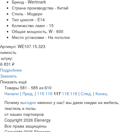
Бренд - Wertmark
Страна производства - Китай
Стиль - Модерн
Тип цоколя - E14
Количество ламп - 15
Общая мощность, W - 600
Место установки - На потолок
Артикул: WE107.15.323
тоимость
 штуку:
6 831 ₽
Подробнее
Заказать
Показать ещё
Товары 581 - 585 из 610
Начало
|
Пред.
|
115
116
117
118
119
|
След.
|
Конец
Почему
выгодно
именно у нас!
мы даем скидки на мебель,
текстиль и полы
от наших партнеров
Copyright 2026 Elenergy
Все права защищены
Copyright 2026 Elenergy.