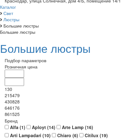
Краснодар, улица Солнечная, дом 4/Б, помещение 14/1
Каталог
Свет
Люстры
Большие люстры
Большие люстры
Большие люстры
Подбор параметров
Розничная цена
130
215479
430828
646176
861525
Бренд
Alfa (
1
)
Aployt (
14
)
Arte Lamp (
16
)
Arti Lampadari (
10
)
Chiaro (
6
)
Citilux (
19
)