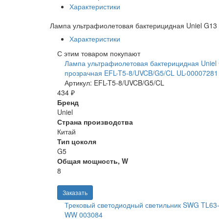
Характеристики
Лампа ультрафиолетовая бактерицидная Uniel G13
Характеристики
С этим товаром покупают
Лампа ультрафиолетовая бактерицидная Uniel
прозрачная EFL-T5-8/UVCB/G5/CL UL-00007281
Артикул: EFL-T5-8/UVCB/G5/CL
434 ₽
Бренд
Uniel
Страна производства
Китай
Тип цоколя
G5
Общая мощность, W
8
Заказать
Трековый светодиодный светильник SWG TL63-
WW 003084