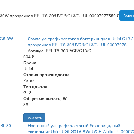
 30W прозрачная EFL-T8-30/UVCB/G13/CL UL-00007277
552 ₽
Заказ
 G5 8W
Лампа ультрафиолетовая бактерицидная Uniel G13 
прозрачная EFL-T8-36/UVCB/G13/CL UL-00007278
Артикул: EFL-T8-36/UVCB/G13/CL
694 ₽
Бренд
Uniel
Страна производства
Китай
Тип цоколя
G13
Общая мощность, W
36
Заказать
BL-30-
Настенный ультрафиолетовый бактерицидный
светильник Uniel UGL-S01A-8W/UVCB White UL-00007