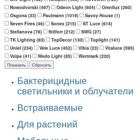
Nowodvorski (
497
)
Odeon Light (
604
)
Omnilux (
260
)
Osgona (
33
)
Paulmann (
1019
)
Savoy House (
1
)
Seven Fires (
46
)
Sonex (
215
)
ST Luce (
614
)
Stellanova (
78
)
Stilfort (
212
)
SWG (
27
)
TK Lighting (
83
)
TopDecor (
130
)
Toplight (
141
)
Uniel (
234
)
Vele Luce (
452
)
Vibia (
23
)
Vitaluce (
595
)
Volpe (
41
)
Wedo Light (
85
)
Wertmark (
220
)
Бактерицидные
светильники и облучатели
Встраиваемые
Для растений