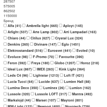
287507
575005
862502
1150000
Бренд
Alfa (
41
)
Ambrella light (
665
)
Aployt (
145
)
Arlight (
537
)
Arte Lamp (
802
)
Arti Lampadari (
163
)
Chiaro (
44
)
Citilux (
627
)
Crystal Lux (
324
)
Denkirs (
265
)
Divinare (
147
)
Eglo (
1451
)
Elektrostandard (
516
)
Eurosvet (
441
)
Evoled (
10
)
Evoluce (
98
)
F-Promo (
70
)
Favourite (
390
)
Feron (
592
)
Freya (
180
)
Globo (
1207
)
Horoz (
218
)
Ideal Lux (
867
)
IMEX (
263
)
Kink Light (
364
)
Leds C4 (
96
)
Lightstar (
1213
)
Loft IT (
421
)
Lucia Tucci (
64
)
Lucide (
637
)
Lumien Hall (
88
)
Lumina Deco (
350
)
Luminex (
26
)
Lumion (
162
)
Lussole (
320
)
Lussole LOFT (
317
)
Mantra (
492
)
Markslojd (
44
)
Marset (
107
)
Maytoni (
801
)
MW-Light (
122
)
Newport (
400
)
Novotech (
729
)