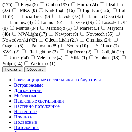
(
175
)
Freya (
6
)
Globo (
193
)
Horoz (
24
)
Ideal Lux
(
23
)
IMEX (
9
)
Kink Light (
16
)
Lightstar (
126
)
Loft
IT (
9
)
Lucia Tucci (
9
)
Lucide (
73
)
Lumina Deco (
42
)
Luminex (
4
)
Lumion (
6
)
Lussole (
19
)
Lussole LOFT
(
8
)
Mantra (
34
)
Markslojd (
5
)
Marset (
3
)
Maytoni
(
48
)
MW-Light (
17
)
Newport (
9
)
Novotech (
55
)
Nowodvorski (
42
)
Odeon Light (
21
)
Omnilux (
24
)
Osgona (
5
)
Paulmann (
89
)
Sonex (
10
)
ST Luce (
9
)
SWG (
2
)
TK Lighting (
2
)
TopDecor (
2
)
Toplight (
19
)
Uniel (
64
)
Vele Luce (
4
)
Vibia (
1
)
Vitaluce (
18
)
Volpe (
14
)
Wertmark (
1
)
Бактерицидные светильники и облучатели
Встраиваемые
Для растений
Мебельные
Накладные светильники
Настенно-потолочные
Настенные
Ночники
Подвесные
Потолочные