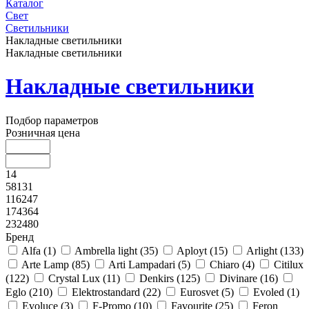
Каталог
Свет
Светильники
Накладные светильники
Накладные светильники
Накладные светильники
Подбор параметров
Розничная цена
14
58131
116247
174364
232480
Бренд
Alfa (
1
)
Ambrella light (
35
)
Aployt (
15
)
Arlight (
133
)
Arte Lamp (
85
)
Arti Lampadari (
5
)
Chiaro (
4
)
Citilux
(
122
)
Crystal Lux (
11
)
Denkirs (
125
)
Divinare (
16
)
Eglo (
210
)
Elektrostandard (
22
)
Eurosvet (
5
)
Evoled (
1
)
Evoluce (
3
)
F-Promo (
10
)
Favourite (
25
)
Feron