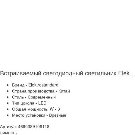
Встраиваемый светодиодный светильник Elektrostandard 9902 LED 3W COB SL серебро 4690389106118
Бренд - Elektrostandard
Страна производства - Китай
Стиль - Современный
Тип цоколя - LED
Общая мощность, W - 3
Место установки - Врезные
Артикул: 4690389106118
тоимость